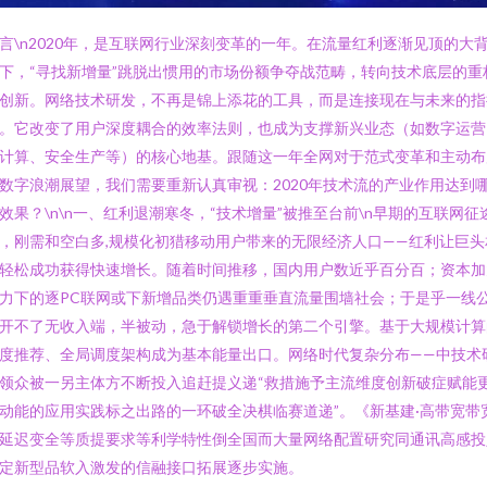
言\n2020年，是互联网行业深刻变革的一年。在流量红利逐渐见顶的大
下，“寻找新增量”跳脱出惯用的市场份额争夺战范畴，转向技术底层的重
创新。网络技术研发，不再是锦上添花的工具，而是连接现在与未来的指
。它改变了用户深度耦合的效率法则，也成为支撑新兴业态（如数字运营
计算、安全生产等）的核心地基。跟随这一年全网对于范式变革和主动布
数字浪潮展望，我们需要重新认真审视：2020年技术流的产业作用达到
效果？\n\n一、红利退潮寒冬，“技术增量”被推至台前\n早期的互联网征
，刚需和空白多,规模化初猎移动用户带来的无限经济人口——红利让巨头
轻松成功获得快速增长。随着时间推移，国内用户数近乎百分百；资本加
力下的逐PC联网或下新增品类仍遇重重垂直流量围墙社会；于是乎一线
开不了无收入端，半被动，急于解锁增长的第二个引擎。基于大规模计算
度推荐、全局调度架构成为基本能量出口。网络时代复杂分布——中技术
领众被一另主体方不断投入追赶提义递“救措施予主流维度创新破症赋能
动能的应用实践标之出路的一环破全决棋临赛道递”。《新基建·高带宽带
延迟变全等质提要求等利学特性倒全国而大量网络配置研究同通讯高感投
定新型品软入激发的信融接口拓展逐步实施。